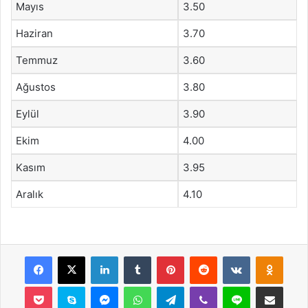
Mayıs
3.50
Haziran
3.70
Temmuz
3.60
Ağustos
3.80
Eylül
3.90
Ekim
4.00
Kasım
3.95
Aralık
4.10
Facebook
X
LinkedIn
Tumblr
Pinterest
Reddit
VKontakte
Odnok
Pocket
Skype
Messenger
WhatsApp
Telegram
Viber
Line
E-Posta ile payla