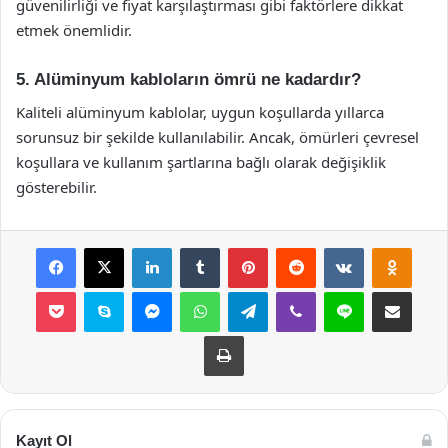
güvenilirliği ve fiyat karşılaştırması gibi faktörlere dikkat
etmek önemlidir.
5. Alüminyum kabloların ömrü ne kadardır?
Kaliteli alüminyum kablolar, uygun koşullarda yıllarca
sorunsuz bir şekilde kullanılabilir. Ancak, ömürleri çevresel
koşullara ve kullanım şartlarına bağlı olarak değişiklik
gösterebilir.
Facebook
X
LinkedIn
Tumblr
Pinterest
Reddit
VKontakte
Odnok
Pocket
Skype
Messenger
WhatsApp
Telegram
Viber
Line
E-Posta ile payla
Yazdır
Kayıt Ol