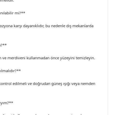
lmelidir.
ılabilir mi?**
zyona karşı dayanıklıdır, bu nedenle dış mekanlarda
m?**
n ve merdiveni kullanmadan önce yüzeyini temizleyin.
ılmalıdır?**
 kontrol edilmeli ve doğrudan güneş ışığı veya nemden
ıyım?**