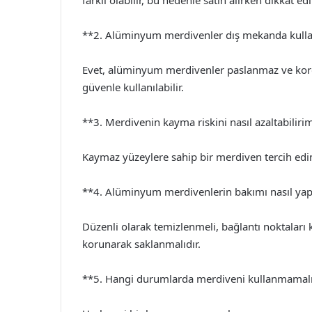
farklı olabilir, bu nedenle satın alırken dikkat edi
**2. Alüminyum merdivenler dış mekanda kullan
Evet, alüminyum merdivenler paslanmaz ve koro
güvenle kullanılabilir.
**3. Merdivenin kayma riskini nasıl azaltabiliri
Kaymaz yüzeylere sahip bir merdiven tercih edi
**4. Alüminyum merdivenlerin bakımı nasıl yap
Düzenli olarak temizlenmeli, bağlantı noktaları
korunarak saklanmalıdır.
**5. Hangi durumlarda merdiveni kullanmamal