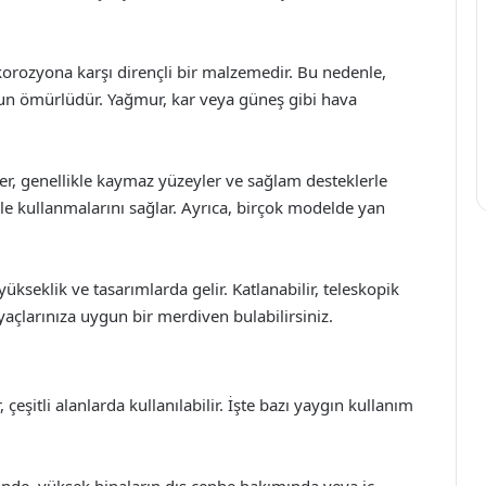
orozyona karşı dirençli bir malzemedir. Bu nedenle,
n ömürlüdür. Yağmur, kar veya güneş gibi hava
, genellikle kaymaz yüzeyler ve sağlam desteklerle
nle kullanmalarını sağlar. Ayrıca, birçok modelde yan
ükseklik ve tasarımlarda gelir. Katlanabilir, teleskopik
açlarınıza uygun bir merdiven bulabilirsiniz.
itli alanlarda kullanılabilir. İşte bazı yaygın kullanım
rinde, yüksek binaların dış cephe bakımında veya iç