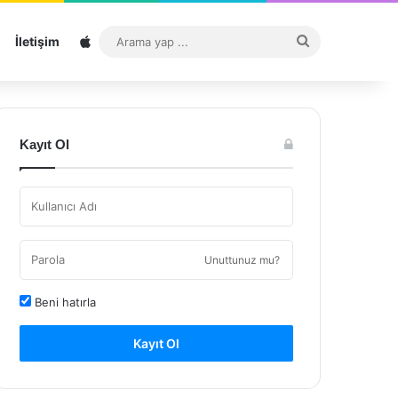
Sitemap
Arama
İletişim
yap
...
Kayıt Ol
Unuttunuz mu?
Beni hatırla
Kayıt Ol