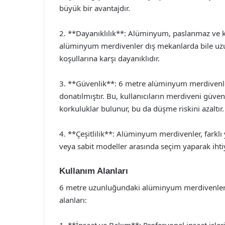
büyük bir avantajdır.
2. **Dayanıklılık**: Alüminyum, paslanmaz ve k
alüminyum merdivenler dış mekanlarda bile uzu
koşullarına karşı dayanıklıdır.
3. **Güvenlik**: 6 metre alüminyum merdivenler
donatılmıştır. Bu, kullanıcıların merdiveni güve
korkuluklar bulunur, bu da düşme riskini azaltır.
4. **Çeşitlilik**: Alüminyum merdivenler, farklı y
veya sabit modeller arasında seçim yaparak ihtiy
Kullanım Alanları
6 metre uzunluğundaki alüminyum merdivenler, çeş
alanları:
1. **İnşaat ve Bakım**: Profesyonel inşaat işle