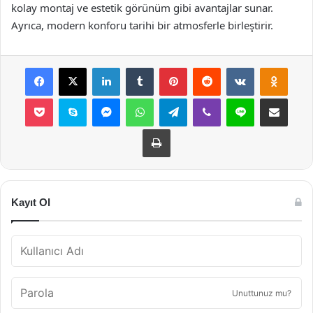
kolay montaj ve estetik görünüm gibi avantajlar sunar.
Ayrıca, modern konforu tarihi bir atmosferle birleştirir.
Facebook
X
LinkedIn
Tumblr
Pinterest
Reddit
VKontakte
Odnok
Pocket
Skype
Messenger
WhatsApp
Telegram
Viber
Line
E-Posta ile payla
Yazdır
Kayıt Ol
Unuttunuz mu?