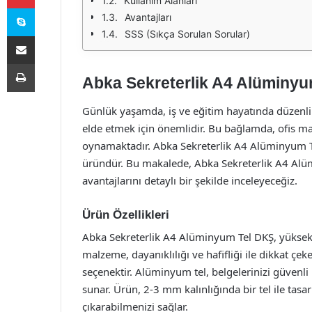
Kullanım Alanları
Skype
Avantajları
SSS (Sıkça Sorulan Sorular)
E-Posta ile paylaş
Yazdır
Abka Sekreterlik A4 Alüminyu
Günlük yaşamda, iş ve eğitim hayatında düzenli
elde etmek için önemlidir. Bu bağlamda, ofis ma
oynamaktadır. Abka Sekreterlik A4 Alüminyum Tel
üründür. Bu makalede, Abka Sekreterlik A4 Alümi
avantajlarını detaylı bir şekilde inceleyeceğiz.
Ürün Özellikleri
Abka Sekreterlik A4 Alüminyum Tel DKŞ, yüksek
malzeme, dayanıklılığı ve hafifliği ile dikkat çe
seçenektir. Alüminyum tel, belgelerinizi güvenl
sunar. Ürün, 2-3 mm kalınlığında bir tel ile tasar
çıkarabilmenizi sağlar.