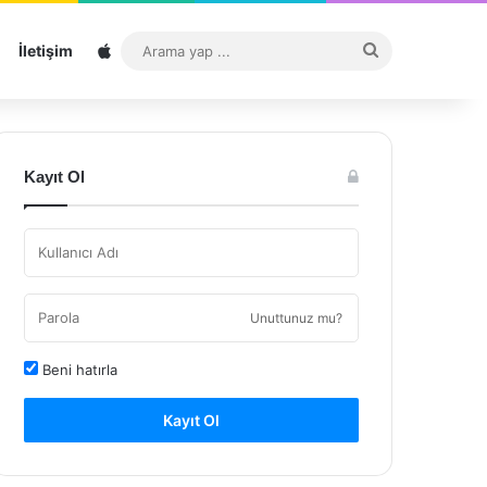
Sitemap
Arama
İletişim
yap
...
Kayıt Ol
Unuttunuz mu?
Beni hatırla
Kayıt Ol