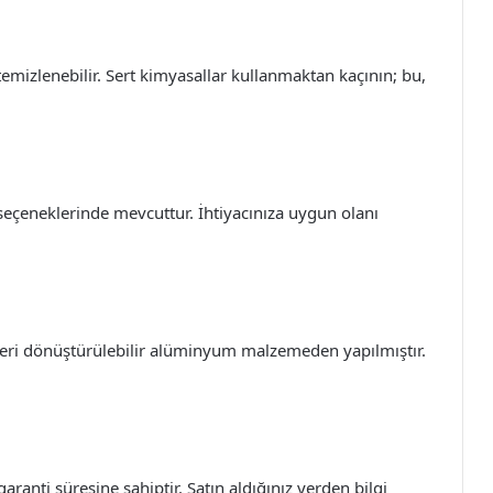
mizlenebilir. Sert kimyasallar kullanmaktan kaçının; bu,
 seçeneklerinde mevcuttur. İhtiyacınıza uygun olanı
eri dönüştürülebilir alüminyum malzemeden yapılmıştır.
garanti süresine sahiptir. Satın aldığınız yerden bilgi