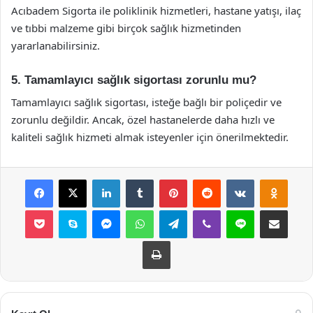
Acıbadem Sigorta ile poliklinik hizmetleri, hastane yatışı, ilaç
ve tıbbi malzeme gibi birçok sağlık hizmetinden
yararlanabilirsiniz.
5. Tamamlayıcı sağlık sigortası zorunlu mu?
Tamamlayıcı sağlık sigortası, isteğe bağlı bir poliçedir ve
zorunlu değildir. Ancak, özel hastanelerde daha hızlı ve
kaliteli sağlık hizmeti almak isteyenler için önerilmektedir.
Facebook
X
LinkedIn
Tumblr
Pinterest
Reddit
VKontakte
Odnok
Pocket
Skype
Messenger
WhatsApp
Telegram
Viber
Line
E-Posta ile payla
Yazdır