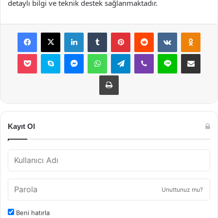
detaylı bilgi ve teknik destek sağlanmaktadır.
Facebook
X
LinkedIn
Tumblr
Pinterest
Reddit
VKontakte
Odnok
Pocket
Skype
Messenger
WhatsApp
Telegram
Viber
Line
E-Posta ile payla
Yazdır
Kayıt Ol
Unuttunuz mu?
Beni hatırla