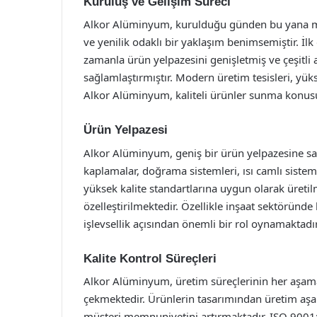
Kuruluş ve Gelişim Süreci
Alkor Alüminyum, kurulduğu günden bu yana müş
ve yenilik odaklı bir yaklaşım benimsemiştir. İlk
zamanla ürün yelpazesini genişletmiş ve çeşitli 
sağlamlaştırmıştır. Modern üretim tesisleri, yü
Alkor Alüminyum, kaliteli ürünler sunma konusu
Ürün Yelpazesi
Alkor Alüminyum, geniş bir ürün yelpazesine sah
kaplamalar, doğrama sistemleri, ısı camlı sistem
yüksek kalite standartlarına uygun olarak üretil
özelleştirilmektedir. Özellikle inşaat sektöründ
işlevsellik açısından önemli bir rol oynamaktadır
Kalite Kontrol Süreçleri
Alkor Alüminyum, üretim süreçlerinin her aşamas
çekmektedir. Ürünlerin tasarımından üretim aşam
müşteri memnuniyetini artırmaktadır. ISO 9001: