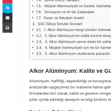
Skype
Müşteri Memnuniyeti ve Destek Hizmetler
İnovasyon ve Ar-Ge Çalışmaları
E-Posta ile paylaş
Pazar ve Rekabet Analizi
Yazdır
SSS (Sıkça Sorulan Sorular)
1. Alkor Alüminyum hangi ürünleri üretmek
2. Alkor Alüminyum’un kalite kontrol süreç
3. Alkor Alüminyum çevre dostu bir yak
4. Müşteri memnuniyeti için ne tür hizme
5. Alkor Alüminyum uluslararası pazarda 
Alkor Alüminyum: Kalite ve G
Alüminyum, hafifliği, dayanıklılığı ve korozyona 
endüstride vazgeçilmez bir malzeme haline gel
firmalardan biri olarak, kalite ve güvenin simg
yıllar içinde edindiği deneyim ve bilgi birikimi