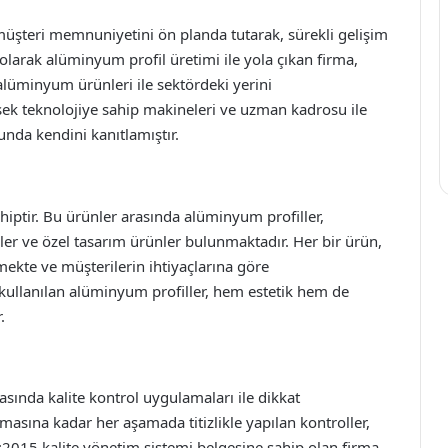
teri memnuniyetini ön planda tutarak, sürekli gelişim
 olarak alüminyum profil üretimi ile yola çıkan firma,
alüminyum ürünleri ile sektördeki yerini
ksek teknolojiye sahip makineleri ve uzman kadrosu ile
nda kendini kanıtlamıştır.
iptir. Bu ürünler arasında alüminyum profiller,
ler ve özel tasarım ürünler bulunmaktadır. Her bir ürün,
mekte ve müşterilerin ihtiyaçlarına göre
e kullanılan alüminyum profiller, hem estetik hem de
.
ında kalite kontrol uygulamaları ile dikkat
asına kadar her aşamada titizlikle yapılan kontroller,
2015 kalite yönetim sistemi belgesine sahip olan firma,