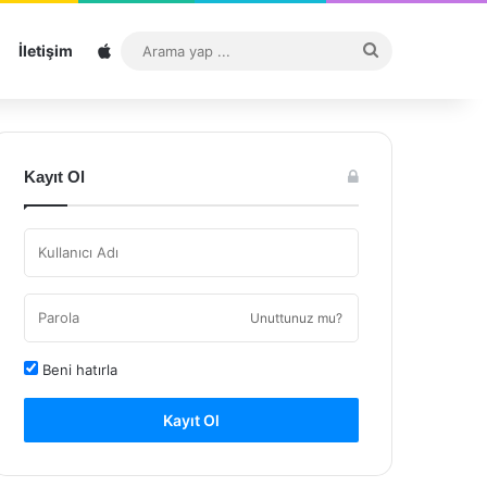
Sitemap
Arama
İletişim
yap
...
Kayıt Ol
Unuttunuz mu?
Beni hatırla
Kayıt Ol