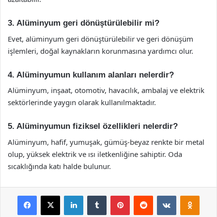
3. Alüminyum geri dönüştürülebilir mi?
Evet, alüminyum geri dönüştürülebilir ve geri dönüşüm
işlemleri, doğal kaynakların korunmasına yardımcı olur.
4. Alüminyumun kullanım alanları nelerdir?
Alüminyum, inşaat, otomotiv, havacılık, ambalaj ve elektrik
sektörlerinde yaygın olarak kullanılmaktadır.
5. Alüminyumun fiziksel özellikleri nelerdir?
Alüminyum, hafif, yumuşak, gümüş-beyaz renkte bir metal
olup, yüksek elektrik ve ısı iletkenliğine sahiptir. Oda
sıcaklığında katı halde bulunur.
Facebook
X
LinkedIn
Tumblr
Pinterest
Reddit
VKontakte
Odnok
Pocket
Skype
Messenger
WhatsApp
Telegram
Viber
Line
E-Posta ile payla