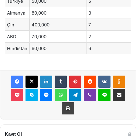
Türkiye
50,000
5
Almanya
80,000
3
Çin
400,000
7
ABD
70,000
2
Hindistan
60,000
6
Facebook
X
LinkedIn
Tumblr
Pinterest
Reddit
VKontakte
Odnok
Pocket
Skype
Messenger
WhatsApp
Telegram
Viber
Line
E-Posta ile payla
Yazdır
Kayıt Ol