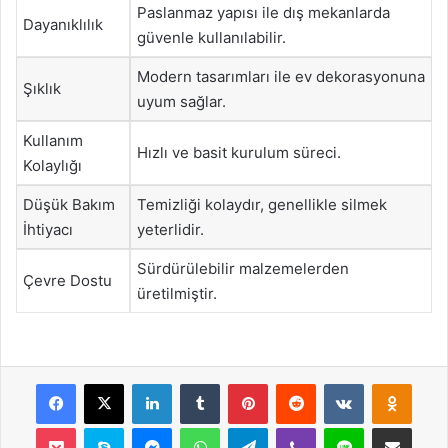
Paslanmaz yapısı ile dış mekanlarda
Dayanıklılık
güvenle kullanılabilir.
Modern tasarımları ile ev dekorasyonuna
Şıklık
uyum sağlar.
Kullanım
Hızlı ve basit kurulum süreci.
Kolaylığı
Düşük Bakım
Temizliği kolaydır, genellikle silmek
İhtiyacı
yeterlidir.
Sürdürülebilir malzemelerden
Çevre Dostu
üretilmiştir.
Facebook
X
LinkedIn
Tumblr
Pinterest
Reddit
VKontakte
Odnok
Pocket
Skype
Messenger
WhatsApp
Telegram
Viber
Line
E-Posta ile payla