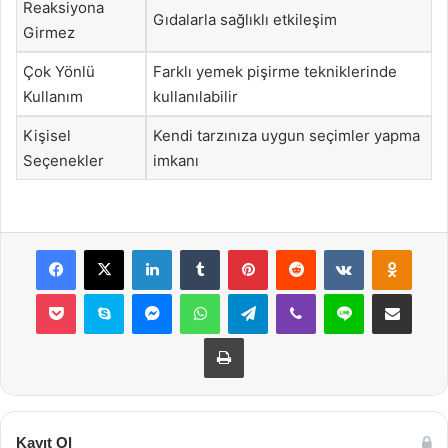
Reaksiyona
Gıdalarla sağlıklı etkileşim
Girmez
Çok Yönlü
Farklı yemek pişirme tekniklerinde
Kullanım
kullanılabilir
Kişisel
Kendi tarzınıza uygun seçimler yapma
Seçenekler
imkanı
Facebook
X
LinkedIn
Tumblr
Pinterest
Reddit
VKontakte
Odnok
Pocket
Skype
Messenger
WhatsApp
Telegram
Viber
Line
E-Posta ile payla
Yazdır
Kayıt Ol