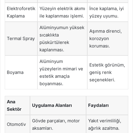
Elektroforetik
Yüzeyin elektrik akımı
İnce kaplama, iyi
Kaplama
ile kaplanması işlemi.
yüzey uyumu.
Alüminyumun yüksek
Aşınma direnci,
sıcaklıkta
Termal Spray
korozyon
püskürtülerek
koruması.
kaplanması.
Alüminyum
Estetik görünüm,
yüzeylerin mimari ve
Boyama
geniş renk
estetik amaçla
seçenekleri.
boyanması.
Ana
Uygulama Alanları
Faydaları
Sektör
Gövde parçaları, motor
Yakıt verimliliği,
Otomotiv
aksamları.
ağırlık azaltma.