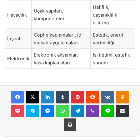
Hafiflik,
Uçak yapıları,
Havacılık
dayanıklılık
komponentler.
artırma.
Cephe kaplamaları, iç
Estetik, enerji
İnşaat
mekan uygulamaları.
verimliliği.
Elektronik aksamlar,
Isı iletimi, estetik
Elektronik
kasa kaplamaları.
sunum.
Facebook
X
LinkedIn
Tumblr
Pinterest
Reddit
VKontakte
Odnok
Pocket
Skype
Messenger
WhatsApp
Telegram
Viber
Line
E-Posta ile payla
Yazdır