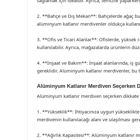
sağlamak için idealdir. Ayrıca, temizlik yaparken
2. **Bahçe ve Dış Mekan**: Bahçelerde ağaç bu
alüminyum katlanır merdivenler oldukça kullanış
3. **Ofis ve Ticari Alanlar**: Ofislerde, yüksek
kullanılabilir. Ayrıca, mağazalarda ürünlerin düz
4. **İnşaat ve Bakım**: İnşaat alanlarında, iş g
gereklidir. Alüminyum katlanır merdivenler, bu tü
Alüminyum Katlanır Merdiven Seçerken D
Alüminyum katlanır merdiven seçerken dikkate 
1. **Yükseklik**: İhtiyacınıza uygun yükseklikte
merdivenin kullanılacağı alanı ve ulaşılması ge
2. **Ağırlık Kapasitesi**: Alüminyum katlanır mer