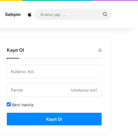
Sitemap
Arama
İletişim
yap
...
Kayıt Ol
Unuttunuz mu?
Beni hatırla
Kayıt Ol