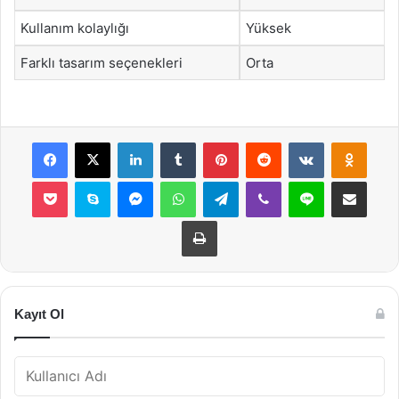
Kullanım kolaylığı
Yüksek
Farklı tasarım seçenekleri
Orta
Facebook
X
LinkedIn
Tumblr
Pinterest
Reddit
VKontakte
Odnok
Pocket
Skype
Messenger
WhatsApp
Telegram
Viber
Line
E-Posta ile payla
Yazdır
Kayıt Ol