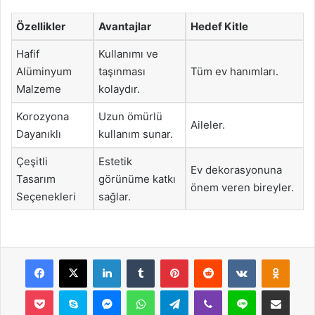
Özellikler
Avantajlar
Hedef Kitle
Hafif
Kullanımı ve
Alüminyum
taşınması
Tüm ev hanımları.
Malzeme
kolaydır.
Korozyona
Uzun ömürlü
Aileler.
Dayanıklı
kullanım sunar.
Çeşitli
Estetik
Ev dekorasyonuna
Tasarım
görünüme katkı
önem veren bireyler.
Seçenekleri
sağlar.
Facebook
X
LinkedIn
Tumblr
Pinterest
Reddit
VKontakte
Odnok
Pocket
Skype
Messenger
WhatsApp
Telegram
Viber
Line
E-Posta ile payla