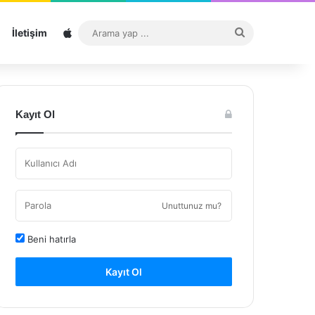
Sitemap
Arama
İletişim
yap
...
Kayıt Ol
Unuttunuz mu?
Beni hatırla
Kayıt Ol