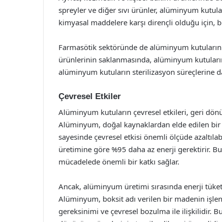
spreyler ve diğer sıvı ürünler, alüminyum kutula
kimyasal maddelere karşı dirençli olduğu için, b
Farmasötik sektöründe de alüminyum kutuların ku
ürünlerinin saklanmasında, alüminyum kutuların s
alüminyum kutuların sterilizasyon süreçlerine day
Çevresel Etkiler
Alüminyum kutuların çevresel etkileri, geri dönüş
Alüminyum, doğal kaynaklardan elde edilen bi
sayesinde çevresel etkisi önemli ölçüde azaltı
üretimine göre %95 daha az enerji gerektirir. Bu 
mücadelede önemli bir katkı sağlar.
Ancak, alüminyum üretimi sırasında enerji tüket
Alüminyum, boksit adı verilen bir madenin işlenm
gereksinimi ve çevresel bozulma ile ilişkilidir. 