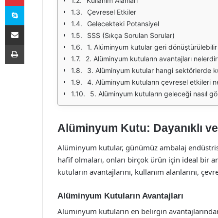
Kullanım Alanları
Skype
Çevresel Etkiler
Gelecekteki Potansiyel
E-Posta ile paylaş
SSS (Sıkça Sorulan Sorular)
Yazdır
1. Alüminyum kutular geri dönüştürülebilir
2. Alüminyum kutuların avantajları nelerdir
3. Alüminyum kutular hangi sektörlerde kul
4. Alüminyum kutuların çevresel etkileri n
5. Alüminyum kutuların geleceği nasıl g
Alüminyum Kutu: Dayanıklı ve
Alüminyum kutular, günümüz ambalaj endüstrisi
hafif olmaları, onları birçok ürün için ideal bi
kutuların avantajlarını, kullanım alanlarını, çevr
Alüminyum Kutuların Avantajları
Alüminyum kutuların en belirgin avantajlarından 