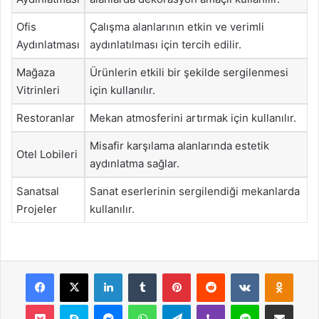
Ofis
Çalışma alanlarının etkin ve verimli
Aydınlatması
aydınlatılması için tercih edilir.
Mağaza
Ürünlerin etkili bir şekilde sergilenmesi
Vitrinleri
için kullanılır.
Restoranlar
Mekan atmosferini artırmak için kullanılır.
Misafir karşılama alanlarında estetik
Otel Lobileri
aydınlatma sağlar.
Sanatsal
Sanat eserlerinin sergilendiği mekanlarda
Projeler
kullanılır.
Facebook
X
LinkedIn
Tumblr
Pinterest
Reddit
VKontakte
Odnok
Pocket
Skype
Messenger
WhatsApp
Telegram
Viber
Line
E-Posta ile payla