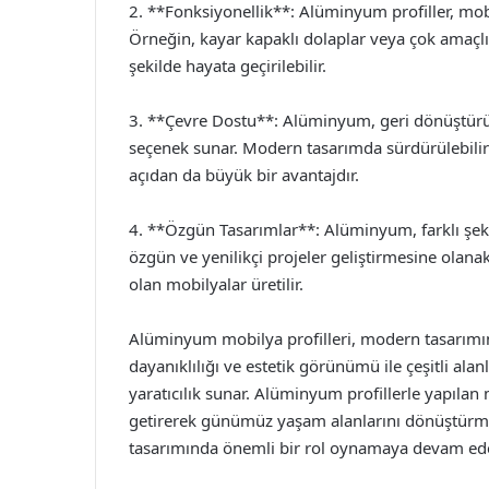
2. **Fonksiyonellik**: Alüminyum profiller, mobil
Örneğin, kayar kapaklı dolaplar veya çok amaçlı
şekilde hayata geçirilebilir.
3. **Çevre Dostu**: Alüminyum, geri dönüştürül
seçenek sunar. Modern tasarımda sürdürülebili
açıdan da büyük bir avantajdır.
4. **Özgün Tasarımlar**: Alüminyum, farklı şekil
özgün ve yenilikçi projeler geliştirmesine olanak
olan mobilyalar üretilir.
Alüminyum mobilya profilleri, modern tasarımın v
dayanıklılığı ve estetik görünümü ile çeşitli ala
yaratıcılık sunar. Alüminyum profillerle yapılan 
getirerek günümüz yaşam alanlarını dönüştürm
tasarımında önemli bir rol oynamaya devam edec