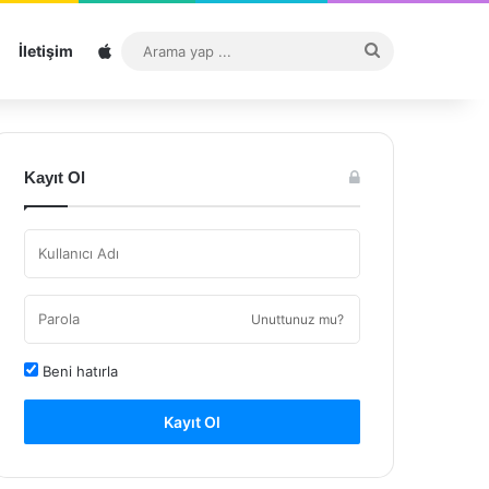
Sitemap
Arama
İletişim
yap
...
Kayıt Ol
Unuttunuz mu?
Beni hatırla
Kayıt Ol