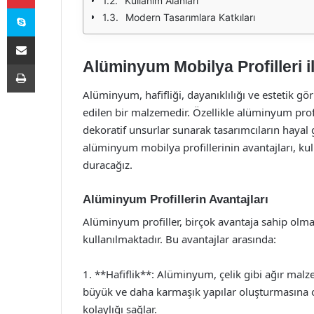
Kullanım Alanları
Skype
Modern Tasarımlara Katkıları
E-Posta ile paylaş
Alüminyum Mobilya Profilleri 
Yazdır
Alüminyum, hafifliği, dayanıklılığı ve estetik g
edilen bir malzemedir. Özellikle alüminyum prof
dekoratif unsurlar sunarak tasarımcıların hayal
alüminyum mobilya profillerinin avantajları, kul
duracağız.
Alüminyum Profillerin Avantajları
Alüminyum profiller, birçok avantaja sahip olma
kullanılmaktadır. Bu avantajlar arasında:
1. **Hafiflik**: Alüminyum, çelik gibi ağır malz
büyük ve daha karmaşık yapılar oluşturmasına o
kolaylığı sağlar.