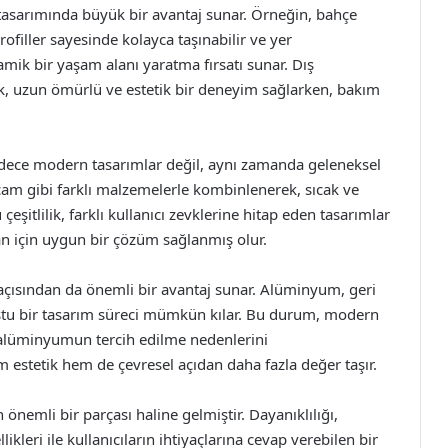
 tasarımında büyük bir avantaj sunar. Örneğin, bahçe
filler sayesinde kolayca taşınabilir ve yer
namik bir yaşam alanı yaratma fırsatı sunar. Dış
, uzun ömürlü ve estetik bir deneyim sağlarken, bakım
sadece modern tasarımlar değil, aynı zamanda geleneksel
a cam gibi farklı malzemelerle kombinlenerek, sıcak ve
eşitlilik, farklı kullanıcı zevklerine hitap eden tasarımlar
an için uygun bir çözüm sağlanmış olur.
 açısından da önemli bir avantaj sunar. Alüminyum, geri
u bir tasarım süreci mümkün kılar. Bu durum, modern
e, alüminyumun tercih edilme nedenlerini
m estetik hem de çevresel açıdan daha fazla değer taşır.
nemli bir parçası haline gelmiştir. Dayanıklılığı,
ellikleri ile kullanıcıların ihtiyaçlarına cevap verebilen bir