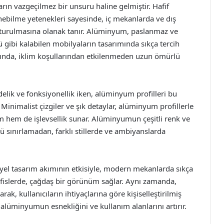
ın vazgeçilmez bir unsuru haline gelmiştir. Hafif
şlenebilme yetenekleri sayesinde, iç mekanlarda ve dış
uşturulmasına olanak tanır. Alüminyum, paslanmaz ve
ü gibi kalabilen mobilyaların tasarımında sıkça tercih
arında, iklim koşullarından etkilenmeden uzun ömürlü
elik ve fonksiyonellik iken, alüminyum profilleri bu
inimalist çizgiler ve şık detaylar, alüminyum profillerle
im hem de işlevsellik sunar. Alüminyumun çeşitli renk ve
ü sınırlamadan, farklı stillerde ve ambiyanslarda
iyel tasarım akımının etkisiyle, modern mekanlarda sıkça
e ofislerde, çağdaş bir görünüm sağlar. Aynı zamanda,
k, kullanıcıların ihtiyaçlarına göre kişiselleştirilmiş
alüminyumun esnekliğini ve kullanım alanlarını artırır.