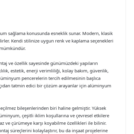
uyum sağlama konusunda esneklik sunar. Modern, klasik
lirler. Kendi stilinize uygun renk ve kaplama seçenekleri
ak mümkündür.
ntaj ve özellik sayesinde günümüzdeki yapıların
ılık, estetik, enerji verimliliği, kolay bakım, güvenlik,
lüminyum pencerelerin tercih edilmesinin başlıca
çıdan tatmin edici bir çözüm arayanlar için alüminyum
lmez bileşenlerinden biri haline gelmiştir. Yüksek
üminyum, çeşitli iklim koşullarına ve çevresel etkilere
z ve çürümeye karşı koyabilme özellikleri ile bilinir.
aj süreçlerini kolaylaştırır, bu da inşaat projelerine