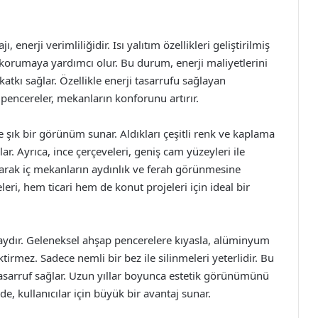
nerji verimliliğidir. Isı yalıtım özellikleri geliştirilmiş
 korumaya yardımcı olur. Bu durum, enerji maliyetlerini
atkı sağlar. Özellikle enerji tasarrufu sağlayan
 pencereler, mekanların konforunu artırır.
şık bir görünüm sunar. Aldıkları çeşitli renk ve kaplama
ar. Ayrıca, ince çerçeveleri, geniş cam yüzeyleri ile
yarak iç mekanların aydınlık ve ferah görünmesine
eri, hem ticari hem de konut projeleri için ideal bir
ydır. Geleneksel ahşap pencerelere kıyasla, alüminyum
rmez. Sadece nemli bir bez ile silinmeleri yeterlidir. Bu
arruf sağlar. Uzun yıllar boyunca estetik görünümünü
e, kullanıcılar için büyük bir avantaj sunar.