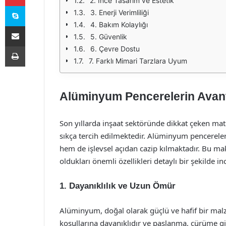
2. İnce Tasarım ve Estetik
Skype
3. Enerji Verimliliği
4. Bakım Kolaylığı
E-Posta ile paylaş
5. Güvenlik
Yazdır
6. Çevre Dostu
7. Farklı Mimari Tarzlara Uyum
Alüminyum Pencerelerin Avantaj
Son yıllarda inşaat sektöründe dikkat çeken ma
sıkça tercih edilmektedir. Alüminyum pencereleri
hem de işlevsel açıdan cazip kılmaktadır. Bu ma
oldukları önemli özellikleri detaylı bir şekilde in
1. Dayanıklılık ve Uzun Ömür
Alüminyum, doğal olarak güçlü ve hafif bir mal
koşullarına dayanıklıdır ve paslanma, çürüme gib