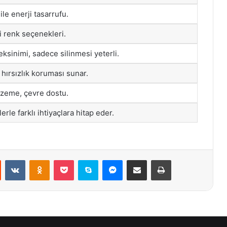
 ile enerji tasarrufu.
li renk seçenekleri.
sinimi, sadece silinmesi yeterli.
ırsızlık koruması sunar.
zeme, çevre dostu.
lerle farklı ihtiyaçlara hitap eder.
st
Reddit
VKontakte
Odnoklassniki
Pocket
Skype
Messenger
E-Posta ile paylaş
Yazdır