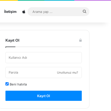
Sitemap
Arama
İletişim
yap
...
Kayıt Ol
Unuttunuz mu?
Beni hatırla
Kayıt Ol