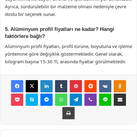
Ayrıca, sürdürülebilir bir malzeme olması nedeniyle çevre
dostu bir seçenek sunar.
5. Alüminyum profil fiyatları ne kadar? Hangi
faktörlere bağlı?
Alüminyum profil fiyatları, profil türüne, boyutuna ve işleme
yöntemine göre değişiklik göstermektedir. Genel olarak,
kilogram başına 15-30 TL arasında fiyatlar görülmektedir.
Facebook
X
LinkedIn
Tumblr
Pinterest
Reddit
VKontakte
Odnok
Pocket
Skype
Messenger
WhatsApp
Telegram
Viber
Line
E-Posta ile payla
Yazdır