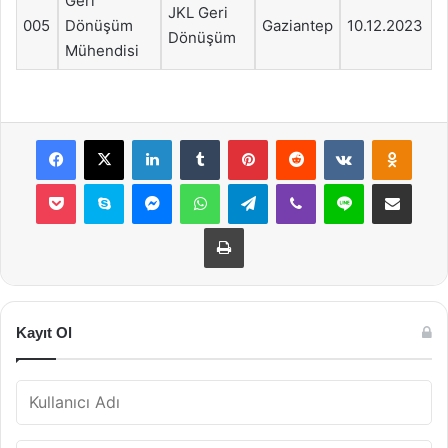
Geri
JKL Geri
005
Dönüşüm
Gaziantep
10.12.2023
Dönüşüm
Mühendisi
Facebook
X
LinkedIn
Tumblr
Pinterest
Reddit
VKontakte
Odnok
Pocket
Skype
Messenger
WhatsApp
Telegram
Viber
Line
E-Posta ile payla
Yazdır
Kayıt Ol