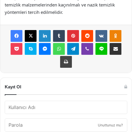
temizlik malzemelerinden kaçınılmalı ve nazik temizlik
yöntemleri tercih edilmelidir.
Facebook
X
LinkedIn
Tumblr
Pinterest
Reddit
VKontakte
Odnok
Pocket
Skype
Messenger
WhatsApp
Telegram
Viber
Line
E-Posta ile payla
Yazdır
Kayıt Ol
Unuttunuz mu?