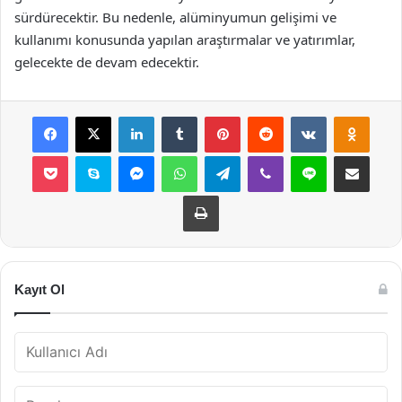
sürdürecektir. Bu nedenle, alüminyumun gelişimi ve
kullanımı konusunda yapılan araştırmalar ve yatırımlar,
gelecekte de devam edecektir.
Facebook
X
LinkedIn
Tumblr
Pinterest
Reddit
VKontakte
Odnok
Pocket
Skype
Messenger
WhatsApp
Telegram
Viber
Line
E-Posta ile payla
Yazdır
Kayıt Ol