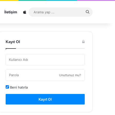
Sitemap
Arama
İletişim
yap
...
Kayıt Ol
Unuttunuz mu?
Beni hatırla
Kayıt Ol