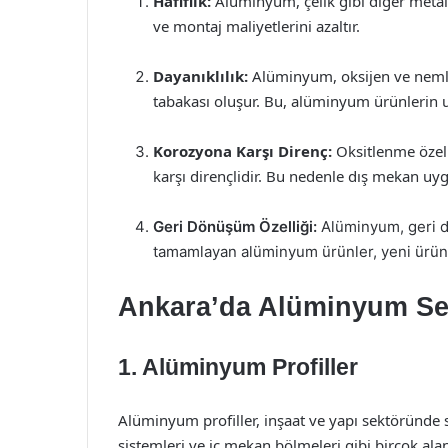
Hafiflik:
Alüminyum, çelik gibi diğer metalle
ve montaj maliyetlerini azaltır.
Dayanıklılık:
Alüminyum, oksijen ve nemle 
tabakası oluşur. Bu, alüminyum ürünlerin 
Korozyona Karşı Direnç:
Oksitlenme özel
karşı dirençlidir. Bu nedenle dış mekan uyg
Geri Dönüşüm Özelliği:
Alüminyum, geri 
tamamlayan alüminyum ürünler, yeni ürünle
Ankara’da Alüminyum Se
1. Alüminyum Profiller
Alüminyum profiller, inşaat ve yapı sektöründe sı
sistemleri ve iç mekan bölmeleri gibi birçok alan