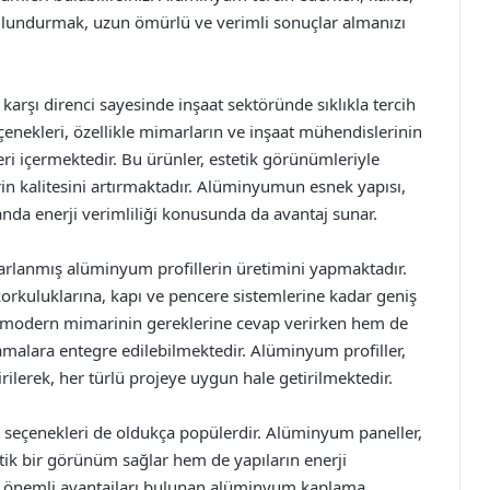
 bulundurmak, uzun ömürlü ve verimli sonuçlar almanızı
karşı direnci sayesinde inşaat sektöründe sıklıkla tercih
nekleri, özellikle mimarların ve inşaat mühendislerinin
leri içermektedir. Bu ürünler, estetik görünümleriyle
lerin kalitesini artırmaktadır. Alüminyumun esnek yapısı,
anda enerji verimliliği konusunda da avantaj sunar.
asarlanmış alüminyum profillerin üretimini yapmaktadır.
korkuluklarına, kapı ve pencere sistemlerine kadar geniş
m modern mimarinin gereklerine cevap verirken hem de
malara entegre edilebilmektedir. Alüminyum profiller,
irilerek, her türlü projeye uygun hale getirilmektedir.
seçenekleri de oldukça popülerdir. Alüminyum paneller,
etik bir görünüm sağlar hem de yapıların enerji
unda önemli avantajları bulunan alüminyum kaplama