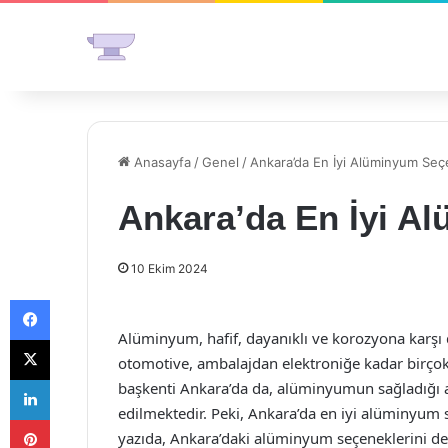
Anasayfa
/
Genel
/
Ankara’da En İyi Alüminyum Seç
Ankara’da En İyi A
10 Ekim 2024
Facebook
Alüminyum, hafif, dayanıklı ve korozyona karşı 
X
otomotive, ambalajdan elektroniğe kadar birçok 
LinkedIn
başkenti Ankara’da da, alüminyumun sağladığı a
edilmektedir. Peki, Ankara’da en iyi alüminyum s
Pinterest
yazıda, Ankara’daki alüminyum seçeneklerini det