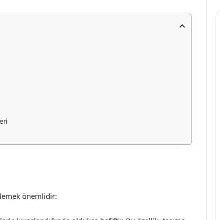
eri
ı
elemek önemlidir: