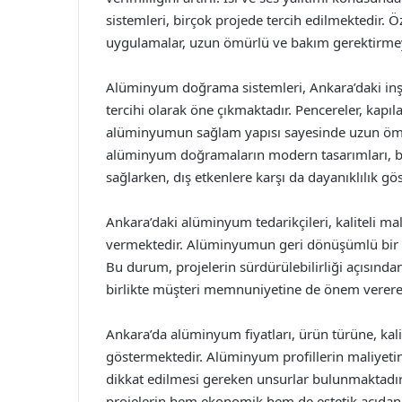
sistemleri, birçok projede tercih edilmektedir. Öz
uygulamalar, uzun ömürlü ve bakım gerektirmeye
Alüminyum doğrama sistemleri, Ankara’daki inşa
tercihi olarak öne çıkmaktadır. Pencereler, kapıl
alüminyumun sağlam yapısı sayesinde uzun ömür
alüminyum doğramaların modern tasarımları, bina
sağlarken, dış etkenlere karşı da dayanıklılık gös
Ankara’daki alüminyum tedarikçileri, kaliteli ma
vermektedir. Alüminyumun geri dönüşümlü bir m
Bu durum, projelerin sürdürülebilirliği açısından 
birlikte müşteri memnuniyetine de önem vererek
Ankara’da alüminyum fiyatları, ürün türüne, kalit
göstermektedir. Alüminyum profillerin maliyeti
dikkat edilmesi gereken unsurlar bulunmaktadır.
projelerin hem ekonomik hem de estetik açıdan d