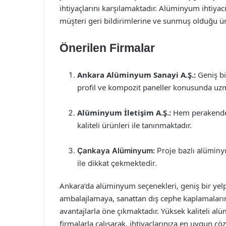
ihtiyaçlarını karşılamaktadır. Alüminyum ihtiyac
müşteri geri bildirimlerine ve sunmuş olduğu ü
Önerilen Firmalar
Ankara Alüminyum Sanayi A.Ş.:
Geniş bi
profil ve kompozit paneller konusunda uzm
Alüminyum İletişim A.Ş.:
Hem perakende 
kaliteli ürünleri ile tanınmaktadır.
Çankaya Alüminyum:
Proje bazlı alüminy
ile dikkat çekmektedir.
Ankara’da alüminyum seçenekleri, geniş bir yel
ambalajlamaya, sanattan dış cephe kaplamaların
avantajlarla öne çıkmaktadır. Yüksek kaliteli alüm
firmalarla çalışarak, ihtiyaçlarınıza en uygun çö