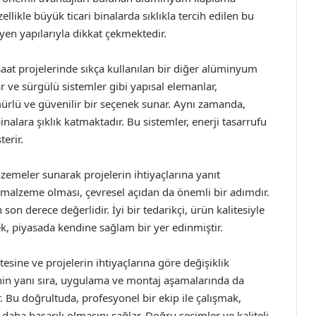
ellikle büyük ticari binalarda sıklıkla tercih edilen bu
n yapılarıyla dikkat çekmektedir.
at projelerinde sıkça kullanılan bir diğer alüminyum
ar ve sürgülü sistemler gibi yapısal elemanlar,
lü ve güvenilir bir seçenek sunar. Aynı zamanda,
lara şıklık katmaktadır. Bu sistemler, enerji tasarrufu
terir.
lzemeler sunarak projelerin ihtiyaçlarına yanıt
alzeme olması, çevresel açıdan da önemli bir adımdır.
son derece değerlidir. İyi bir tedarikçi, ürün kalitesiyle
, piyasada kendine sağlam bir yer edinmiştir.
esine ve projelerin ihtiyaçlarına göre değişiklik
nin yanı sıra, uygulama ve montaj aşamalarında da
 Bu doğrultuda, profesyonel bir ekip ile çalışmak,
aha başarılı olmasını sağlar. Doğru seçimler ve kaliteli