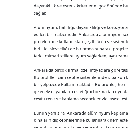
dayanıklılık ve estetik kriterlerini göz önünde
sağlar.
Alüminyum, hafifliği, dayanıklılığı ve korozyona 
edilen bir malzemedir. Ankara’da alüminyum seçe
projelerinde kullandıkları çeşitli ürün ve sistem
birlikte işlevselliği de bir arada sunarak, proje
farklı mimari stillere uyum sağlarken, aynı zam
Ankara’da birçok firma, özel ihtiyaçlara göre t
Bu profiller, cam cephe sistemlerinden, balkon 
bir yelpazede kullanılmaktadır. Bu ürünler, he
geleneksel yapıların estetiğini bozmadan uygula
çeşitli renk ve kaplama seçenekleriyle kişiselleşt
Bunun yanı sıra, Ankara’da alüminyum kaplama 
binaların dış cephelerinde kullanılarak hem est
verimliliğini artırır. Isı ve ses yalıtımı konus