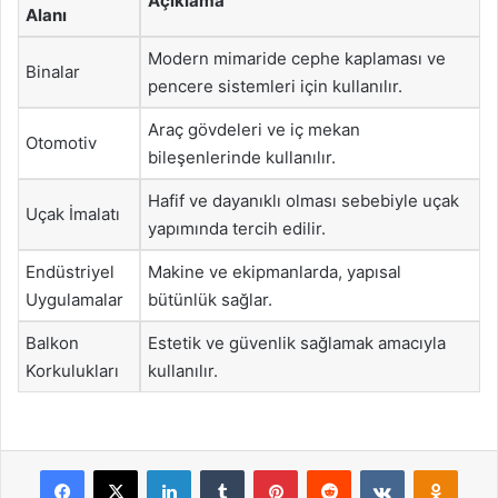
Açıklama
Alanı
Modern mimaride cephe kaplaması ve
Binalar
pencere sistemleri için kullanılır.
Araç gövdeleri ve iç mekan
Otomotiv
bileşenlerinde kullanılır.
Hafif ve dayanıklı olması sebebiyle uçak
Uçak İmalatı
yapımında tercih edilir.
Endüstriyel
Makine ve ekipmanlarda, yapısal
Uygulamalar
bütünlük sağlar.
Balkon
Estetik ve güvenlik sağlamak amacıyla
Korkulukları
kullanılır.
Facebook
X
LinkedIn
Tumblr
Pinterest
Reddit
VKontakte
Odnok