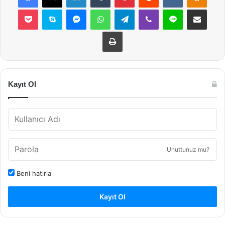
Pocket
Skype
Messenger
WhatsApp
Telegram
Viber
Line
E-Posta ile payla
Yazdır
Kayıt Ol
Unuttunuz mu?
Beni hatırla
Kayıt Ol