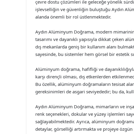
çevre dostu çözümleri ile geleceğe yönelik sürdür
işlevselliğin ve güvenliğin buluştuğu Aydın A
alanda önemli bir rol üstlenmektedir.
Aydın Alüminyum Doğrama, modern mimarinin ön
tasarımı ve dayanıklı yapısıyla dikkat çeken 
dış mekanlarda geniş bir kullanım alanı bulmakta
sayesinde, bu sistemler hem görsel bir esteti
Alüminyum doğrama, hafifliği ve dayanıklılığıyl
karşı dirençli olması, dış etkenlerden etkilenme
Bu özellik, alüminyum doğramaların tesisat alan
gereksinimleri de asgari seviyededir; bu da, kulla
Aydın Alüminyum Doğrama, mimarların ve inşaat s
renk seçenekleri, dokular ve yüzey işlemleri sa
sağlayabilmektedir. Ayrıca, alüminyum doğramala
detaylar, görselliği artırmakta ve projeye özgün 