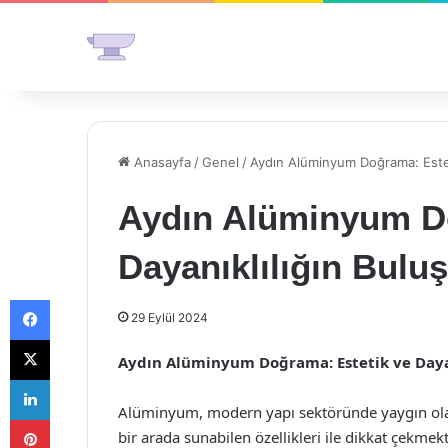
Anasayfa
/
Genel
/
Aydın Alüminyum Doğrama: Estet
Aydın Alüminyum Do
Dayanıklılığın Bulu
Facebook
29 Eylül 2024
X
Aydın Alüminyum Doğrama: Estetik ve Daya
LinkedIn
Alüminyum, modern yapı sektöründe yaygın olara
Pinterest
bir arada sunabilen özellikleri ile dikkat çek