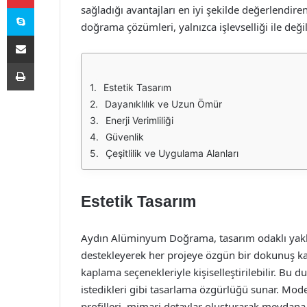
Skype
sağladığı avantajları en iyi şekilde değerlendi
doğrama çözümleri, yalnızca işlevselliği ile deği
E-Posta ile paylaş
Yazdır
Estetik Tasarım
Dayanıklılık ve Uzun Ömür
Enerji Verimliliği
Güvenlik
Çeşitlilik ve Uygulama Alanları
Estetik Tasarım
Aydın Alüminyum Doğrama, tasarım odaklı yakl
destekleyerek her projeye özgün bir dokunuş ka
kaplama seçenekleriyle kişiselleştirilebilir. Bu 
istedikleri gibi tasarlama özgürlüğü sunar. Mod
profilleri, mimari detaylar oluşturarak meydana 