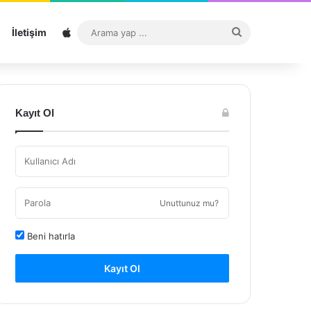
Sitemap
Arama
İletişim
yap
...
Kayıt Ol
Unuttunuz mu?
Beni hatırla
Kayıt Ol