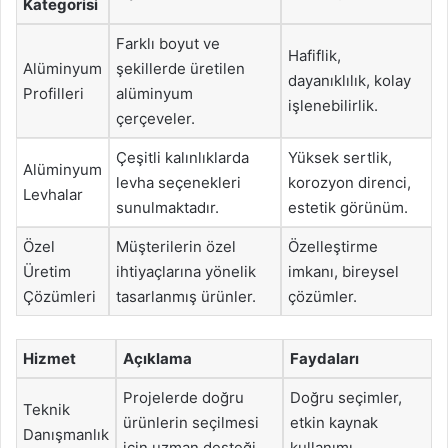
Kategorisi
Farklı boyut ve
Hafiflik,
Alüminyum
şekillerde üretilen
dayanıklılık, kolay
Profilleri
alüminyum
işlenebilirlik.
çerçeveler.
Çeşitli kalınlıklarda
Yüksek sertlik,
Alüminyum
levha seçenekleri
korozyon direnci,
Levhalar
sunulmaktadır.
estetik görünüm.
Özel
Müşterilerin özel
Özelleştirme
Üretim
ihtiyaçlarına yönelik
imkanı, bireysel
Çözümleri
tasarlanmış ürünler.
çözümler.
Hizmet
Açıklama
Faydaları
Projelerde doğru
Doğru seçimler,
Teknik
ürünlerin seçilmesi
etkin kaynak
Danışmanlık
için uzman desteği.
kullanımı.