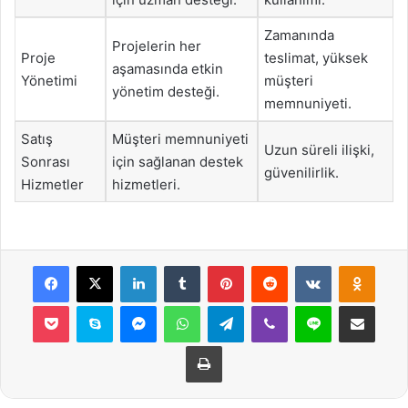
Zamanında
Projelerin her
Proje
teslimat, yüksek
aşamasında etkin
Yönetimi
müşteri
yönetim desteği.
memnuniyeti.
Satış
Müşteri memnuniyeti
Uzun süreli ilişki,
Sonrası
için sağlanan destek
güvenilirlik.
Hizmetler
hizmetleri.
Facebook
X
LinkedIn
Tumblr
Pinterest
Reddit
VKontakte
Odnok
Pocket
Skype
Messenger
WhatsApp
Telegram
Viber
Line
E-Posta ile payla
Yazdır