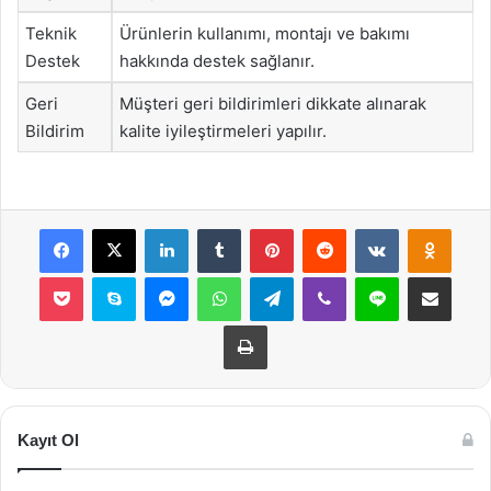
Teknik
Ürünlerin kullanımı, montajı ve bakımı
Destek
hakkında destek sağlanır.
Geri
Müşteri geri bildirimleri dikkate alınarak
Bildirim
kalite iyileştirmeleri yapılır.
Facebook
X
LinkedIn
Tumblr
Pinterest
Reddit
VKontakte
Odnok
Pocket
Skype
Messenger
WhatsApp
Telegram
Viber
Line
E-Posta ile payla
Yazdır
Kayıt Ol