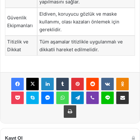
yapılmasını sağlar.
Eldiven, koruyucu gözlük ve maske
Güvenlik
kullanımı, olası kazaları önlemek için
Ekipmanları
gereklidir.
Titizlik ve
Tüm aşamalar titizlikle uygulanmalı ve
Dikkat
dikkatli hareket edilmelidir.
Facebook
X
LinkedIn
Tumblr
Pinterest
Reddit
VKontakte
Odnok
Pocket
Skype
Messenger
WhatsApp
Telegram
Viber
Line
E-Posta ile payla
Yazdır
Kayıt Ol