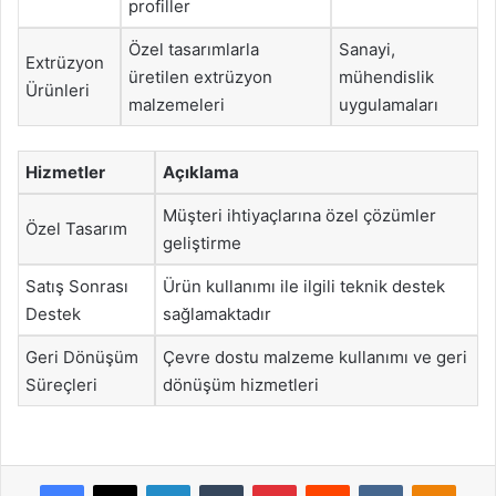
profiller
Özel tasarımlarla
Sanayi,
Extrüzyon
üretilen extrüzyon
mühendislik
Ürünleri
malzemeleri
uygulamaları
Hizmetler
Açıklama
Müşteri ihtiyaçlarına özel çözümler
Özel Tasarım
geliştirme
Satış Sonrası
Ürün kullanımı ile ilgili teknik destek
Destek
sağlamaktadır
Geri Dönüşüm
Çevre dostu malzeme kullanımı ve geri
Süreçleri
dönüşüm hizmetleri
Facebook
X
LinkedIn
Tumblr
Pinterest
Reddit
VKontakte
Odnok