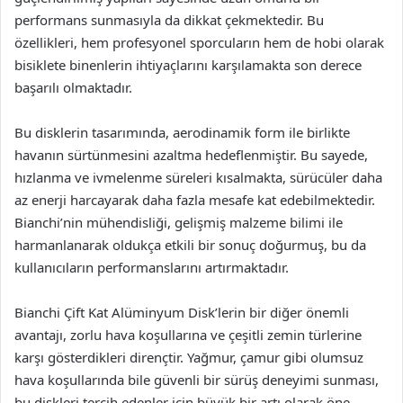
performans sunmasıyla da dikkat çekmektedir. Bu
özellikleri, hem profesyonel sporcuların hem de hobi olarak
bisiklete binenlerin ihtiyaçlarını karşılamakta son derece
başarılı olmaktadır.
Bu disklerin tasarımında, aerodinamik form ile birlikte
havanın sürtünmesini azaltma hedeflenmiştir. Bu sayede,
hızlanma ve ivmelenme süreleri kısalmakta, sürücüler daha
az enerji harcayarak daha fazla mesafe kat edebilmektedir.
Bianchi’nin mühendisliği, gelişmiş malzeme bilimi ile
harmanlanarak oldukça etkili bir sonuç doğurmuş, bu da
kullanıcıların performanslarını artırmaktadır.
Bianchi Çift Kat Alüminyum Disk’lerin bir diğer önemli
avantajı, zorlu hava koşullarına ve çeşitli zemin türlerine
karşı gösterdikleri dirençtir. Yağmur, çamur gibi olumsuz
hava koşullarında bile güvenli bir sürüş deneyimi sunması,
bu diskleri tercih edenler için büyük bir artı olarak öne