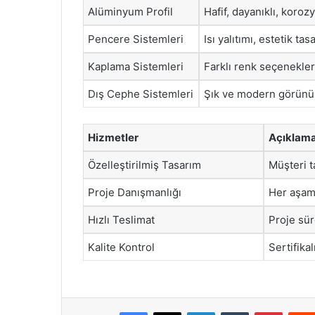
Alüminyum Profil
Hafif, dayanıklı, koroz
Pencere Sistemleri
Isı yalıtımı, estetik tas
Kaplama Sistemleri
Farklı renk seçenekler
Dış Cephe Sistemleri
Şık ve modern görünü
Hizmetler
Açıklam
Özelleştirilmiş Tasarım
Müşteri t
Proje Danışmanlığı
Her aşam
Hızlı Teslimat
Proje sür
Kalite Kontrol
Sertifika
Facebook
X
LinkedIn
Tumblr
Pintere