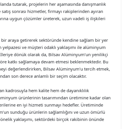
anda tutarak, projelerin her aşamasında danışmanlık
atış sonrası hizmetler, firmayı rakiplerinden ayıran
arına uygun çözümler üreterek, uzun vadeli iş ilişkileri
ı bir araya getirerek sektöründe kendine sağlam bir yer
ün yelpazesi ve müşteri odaklı yaklaşımı ile alüminyum
 İleriye dönük olarak da, Bilsav Alüminyum’un yenilikçi
ektöre katkı sağlamaya devam etmesi beklenmektedir. Bu
eyi değerlendirirken, Bilsav Alüminyum’u tercih etmek,
ından son derece anlamlı bir seçim olacaktır.
n kadrosuyla hem kalite hem de dayanıklılık
lüminyum ürünlerinin tasarımından üretimine kadar olan
erilerine en iyi hizmeti sunmayı hedefler. Üretiminde
um’un sunduğu ürünlerin sağlamlığını ve uzun ömürlü
önelik yaklaşımı, sektördeki birçok rakibinin önünde