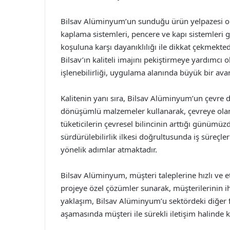
Bilsav Alüminyum’un sunduğu ürün yelpazesi oldu
kaplama sistemleri, pencere ve kapı sistemleri gi
koşuluna karşı dayanıklılığı ile dikkat çekmektedir
Bilsav’ın kaliteli imajını pekiştirmeye yardımcı 
işlenebilirliği, uygulama alanında büyük bir ava
Kalitenin yanı sıra, Bilsav Alüminyum’un çevre 
dönüşümlü malzemeler kullanarak, çevreye olan
tüketicilerin çevresel bilincinin arttığı günümüz
sürdürülebilirlik ilkesi doğrultusunda iş süreçl
yönelik adımlar atmaktadır.
Bilsav Alüminyum, müşteri taleplerine hızlı ve et
projeye özel çözümler sunarak, müşterilerinin iht
yaklaşım, Bilsav Alüminyum’u sektördeki diğer fi
aşamasında müşteri ile sürekli iletişim halinde k