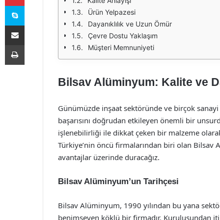
Kalite Anlayışı
Skype
Ürün Yelpazesi
Dayanıklılık ve Uzun Ömür
E-Posta ile paylaş
Çevre Dostu Yaklaşım
Yazdır
Müşteri Memnuniyeti
Bilsav Alüminyum: Kalite ve Da
Günümüzde inşaat sektöründe ve birçok sanayi da
başarısını doğrudan etkileyen önemli bir unsurd
işlenebilirliği ile dikkat çeken bir malzeme ola
Türkiye’nin öncü firmalarından biri olan Bilsav
avantajlar üzerinde duracağız.
Bilsav Alüminyum’un Tarihçesi
Bilsav Alüminyum, 1990 yılından bu yana sektörd
benimseyen köklü bir firmadır. Kuruluşundan itiba