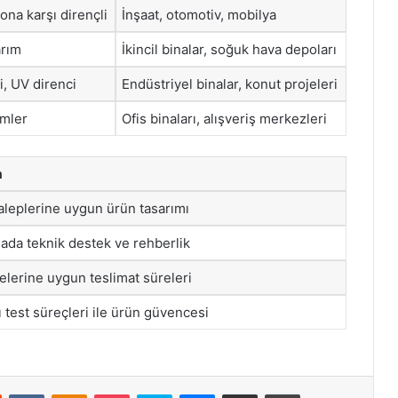
yona karşı dirençli
İnşaat, otomotiv, mobilya
arım
İkincil binalar, soğuk hava depoları
i, UV direnci
Endüstriyel binalar, konut projeleri
mler
Ofis binaları, alışveriş merkezleri
a
aleplerine uygun ürün tasarımı
ada teknik destek ve rehberlik
elerine uygun teslimat süreleri
lı test süreçleri ile ürün güvencesi
st
Reddit
VKontakte
Odnoklassniki
Pocket
Skype
Messenger
E-Posta ile paylaş
Yazdır