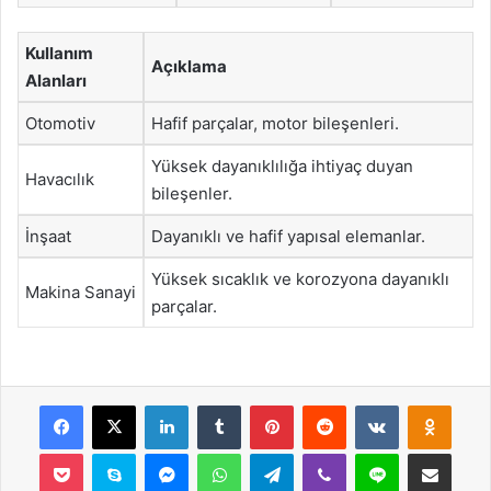
Kullanım
Açıklama
Alanları
Otomotiv
Hafif parçalar, motor bileşenleri.
Yüksek dayanıklılığa ihtiyaç duyan
Havacılık
bileşenler.
İnşaat
Dayanıklı ve hafif yapısal elemanlar.
Yüksek sıcaklık ve korozyona dayanıklı
Makina Sanayi
parçalar.
Facebook
X
LinkedIn
Tumblr
Pinterest
Reddit
VKontakte
Odnok
Pocket
Skype
Messenger
WhatsApp
Telegram
Viber
Line
E-Posta ile payla