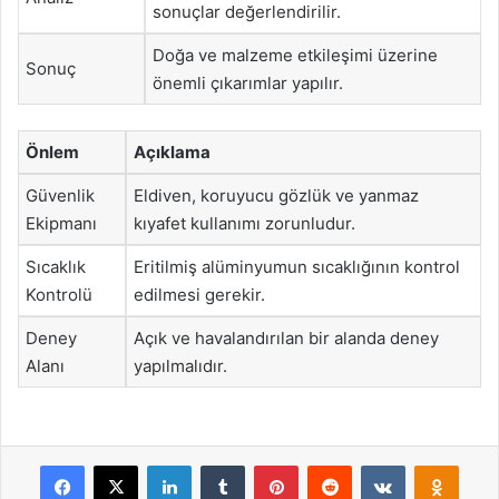
sonuçlar değerlendirilir.
Doğa ve malzeme etkileşimi üzerine
Sonuç
önemli çıkarımlar yapılır.
Önlem
Açıklama
Güvenlik
Eldiven, koruyucu gözlük ve yanmaz
Ekipmanı
kıyafet kullanımı zorunludur.
Sıcaklık
Eritilmiş alüminyumun sıcaklığının kontrol
Kontrolü
edilmesi gerekir.
Deney
Açık ve havalandırılan bir alanda deney
Alanı
yapılmalıdır.
Facebook
X
LinkedIn
Tumblr
Pinterest
Reddit
VKontakte
Odnok