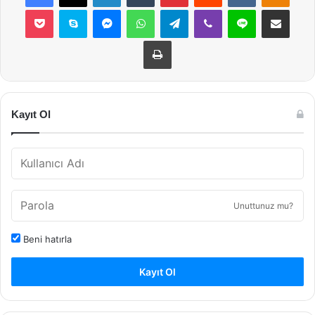
Pocket
Skype
Messenger
WhatsApp
Telegram
Viber
Line
E-Posta ile payla
Yazdır
Kayıt Ol
Unuttunuz mu?
Beni hatırla
Kayıt Ol