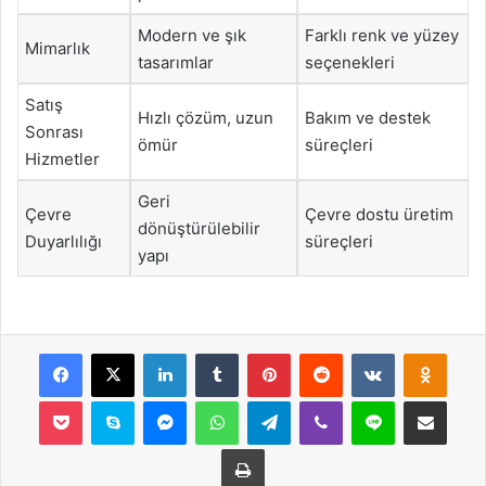
Modern ve şık
Farklı renk ve yüzey
Mimarlık
tasarımlar
seçenekleri
Satış
Hızlı çözüm, uzun
Bakım ve destek
Sonrası
ömür
süreçleri
Hizmetler
Geri
Çevre
Çevre dostu üretim
dönüştürülebilir
Duyarlılığı
süreçleri
yapı
Facebook
X
LinkedIn
Tumblr
Pinterest
Reddit
VKontakte
Odnok
Pocket
Skype
Messenger
WhatsApp
Telegram
Viber
Line
E-Posta ile payla
Yazdır