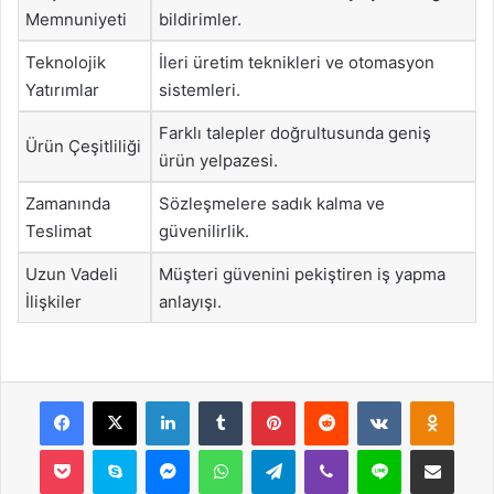
Memnuniyeti
bildirimler.
Teknolojik
İleri üretim teknikleri ve otomasyon
Yatırımlar
sistemleri.
Farklı talepler doğrultusunda geniş
Ürün Çeşitliliği
ürün yelpazesi.
Zamanında
Sözleşmelere sadık kalma ve
Teslimat
güvenilirlik.
Uzun Vadeli
Müşteri güvenini pekiştiren iş yapma
İlişkiler
anlayışı.
Facebook
X
LinkedIn
Tumblr
Pinterest
Reddit
VKontakte
Odnok
Pocket
Skype
Messenger
WhatsApp
Telegram
Viber
Line
E-Posta ile payla