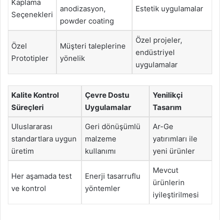
Kaplama
anodizasyon,
Estetik uygulamalar
Seçenekleri
powder coating
Özel projeler,
Özel
Müşteri taleplerine
endüstriyel
Prototipler
yönelik
uygulamalar
Kalite Kontrol
Çevre Dostu
Yenilikçi
Süreçleri
Uygulamalar
Tasarım
Uluslararası
Geri dönüşümlü
Ar-Ge
standartlara uygun
malzeme
yatırımları ile
üretim
kullanımı
yeni ürünler
Mevcut
Her aşamada test
Enerji tasarruflu
ürünlerin
ve kontrol
yöntemler
iyileştirilmesi