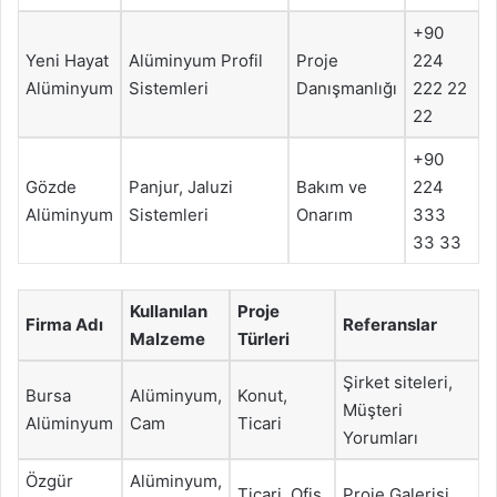
+90
Yeni Hayat
Alüminyum Profil
Proje
224
Alüminyum
Sistemleri
Danışmanlığı
222 22
22
+90
Gözde
Panjur, Jaluzi
Bakım ve
224
Alüminyum
Sistemleri
Onarım
333
33 33
Kullanılan
Proje
Firma Adı
Referanslar
Malzeme
Türleri
Şirket siteleri,
Bursa
Alüminyum,
Konut,
Müşteri
Alüminyum
Cam
Ticari
Yorumları
Özgür
Alüminyum,
Ticari, Ofis
Proje Galerisi