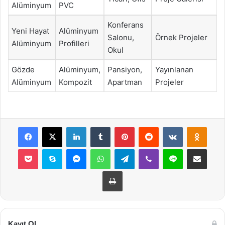
Alüminyum
PVC
Konferans
Yeni Hayat
Alüminyum
Salonu,
Örnek Projeler
Alüminyum
Profilleri
Okul
Gözde
Alüminyum,
Pansiyon,
Yayınlanan
Alüminyum
Kompozit
Apartman
Projeler
Facebook
X
LinkedIn
Tumblr
Pinterest
Reddit
VKontakte
Odnok
Pocket
Skype
Messenger
WhatsApp
Telegram
Viber
Line
E-Posta ile payla
Yazdır
Kayıt Ol