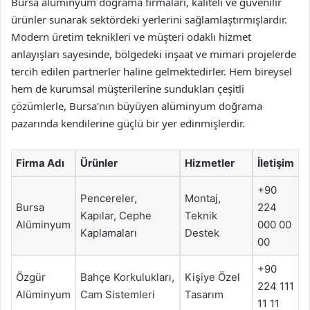
Bursa alüminyum doğrama firmaları, kaliteli ve güvenilir
ürünler sunarak sektördeki yerlerini sağlamlaştırmışlardır.
Modern üretim teknikleri ve müşteri odaklı hizmet
anlayışları sayesinde, bölgedeki inşaat ve mimari projelerde
tercih edilen partnerler haline gelmektedirler. Hem bireysel
hem de kurumsal müşterilerine sundukları çeşitli
çözümlerle, Bursa’nın büyüyen alüminyum doğrama
pazarında kendilerine güçlü bir yer edinmişlerdir.
Firma Adı
Ürünler
Hizmetler
İletişim
+90
Pencereler,
Montaj,
Bursa
224
Kapılar, Cephe
Teknik
Alüminyum
000 00
Kaplamaları
Destek
00
+90
Özgür
Bahçe Korkulukları,
Kişiye Özel
224 111
Alüminyum
Cam Sistemleri
Tasarım
11 11