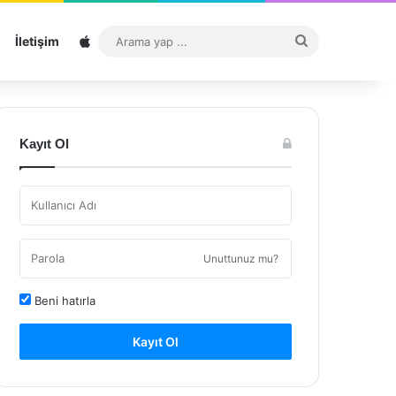
Sitemap
Arama
İletişim
yap
...
Kayıt Ol
Unuttunuz mu?
Beni hatırla
Kayıt Ol