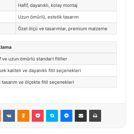
Hafif, dayanıklı, kolay montaj
Uzun ömürlü, estetik tasarım
Özel ölçü ve tasarımlar, premium malzeme
klama
f ve uzun ömürlü standart fitiller
ek kaliteli ve dayanıklı fitil seçenekleri
 tasarım ve ölçekte fitil seçenekleri
st
Reddit
VKontakte
Odnoklassniki
Pocket
Skype
Messenger
E-Posta ile paylaş
Yazdır