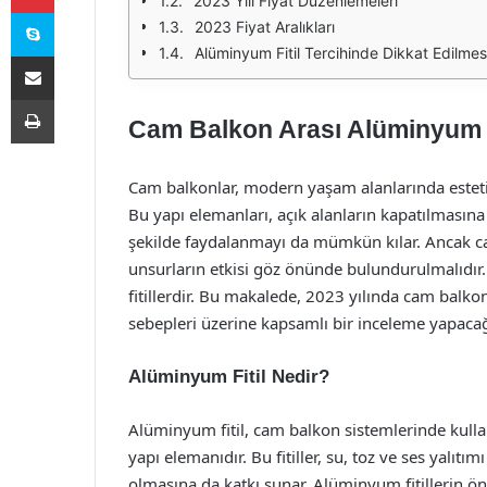
2023 Yılı Fiyat Düzenlemeleri
Skype
2023 Fiyat Aralıkları
Alüminyum Fitil Tercihinde Dikkat Edilmes
E-Posta ile paylaş
Yazdır
Cam Balkon Arası Alüminyum Fi
Cam balkonlar, modern yaşam alanlarında esteti
Bu yapı elemanları, açık alanların kapatılmasına
şekilde faydalanmayı da mümkün kılar. Ancak cam
unsurların etkisi göz önünde bulundurulmalıdır
fitillerdir. Bu makalede, 2023 yılında cam balkon a
sebepleri üzerine kapsamlı bir inceleme yapacağ
Alüminyum Fitil Nedir?
Alüminyum fitil, cam balkon sistemlerinde kulla
yapı elemanıdır. Bu fitiller, su, toz ve ses yalıt
olmasına da katkı sunar. Alüminyum fitillerin ön