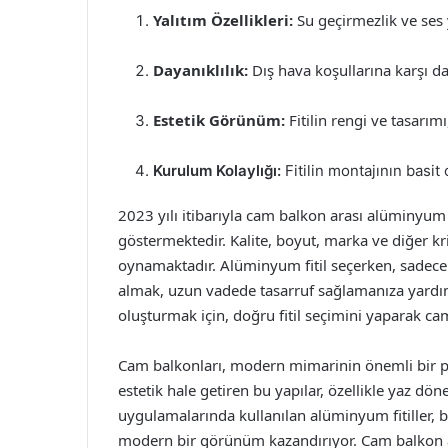
Yalıtım Özellikleri:
Su geçirmezlik ve ses ya
Dayanıklılık:
Dış hava koşullarına karşı d
Estetik Görünüm:
Fitilin rengi ve tasarım
Kurulum Kolaylığı:
Fitilin montajının basit
2023 yılı itibarıyla cam balkon arası alüminyum fit
göstermektedir. Kalite, boyut, marka ve diğer kri
oynamaktadır. Alüminyum fitil seçerken, sadece 
almak, uzun vadede tasarruf sağlamanıza yardımcı
oluşturmak için, doğru fitil seçimini yaparak c
Cam balkonları, modern mimarinin önemli bir parç
estetik hale getiren bu yapılar, özellikle yaz dö
uygulamalarında kullanılan alüminyum fitiller, bu
modern bir görünüm kazandırıyor. Cam balkon aras