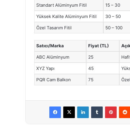
Standart Alüminyum Fitil
15 – 30
Yüksek Kalite Alüminyum Fitil
30 – 50
Özel Tasarım Fitil
50 – 100
Satıcı/Marka
Fiyat (TL)
Açı
ABC Alüminyum
25
Hafi
XYZ Yapı
45
Yüks
PQR Cam Balkon
75
Özel
Facebook
X
LinkedIn
Tumblr
Pintere