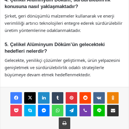
konusuna nasıl yaklaşmaktadır?
Şirket, geri dönüşümlü malzemeler kullanarak ve enerji
verimliliği artırıcı teknolojileri entegre ederek sürdürülebilir
üretim yöntemlerine odaklanmaktadır.
5. Çelikel Alüminyum Döküm’ün gelecekteki
hedefleri nelerdir?
Gelecekte, yenilikçi çözümler geliştirmek, ürün yelpazesini
genişletmek ve sürdürülebilirlik odaklı stratejilerle
büyümeye devam etmek hedeflenmektedir.
Facebook
X
LinkedIn
Tumblr
Pinterest
Reddit
VKontakte
Odnok
Pocket
Skype
Messenger
WhatsApp
Telegram
Viber
Line
E-Posta ile payla
Yazdır