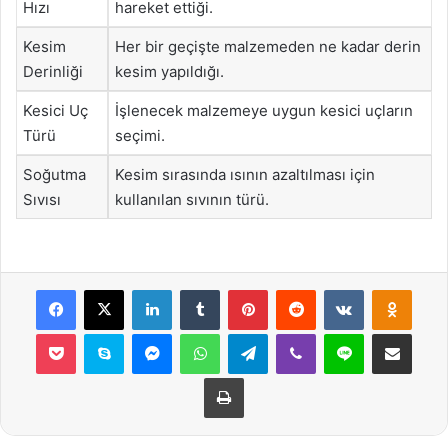
Hızı
hareket ettiği.
Kesim
Her bir geçişte malzemeden ne kadar derin
Derinliği
kesim yapıldığı.
Kesici Uç
İşlenecek malzemeye uygun kesici uçların
Türü
seçimi.
Soğutma
Kesim sırasında ısının azaltılması için
Sıvısı
kullanılan sıvının türü.
Facebook
X
LinkedIn
Tumblr
Pinterest
Reddit
VKontakte
Odnok
Pocket
Skype
Messenger
WhatsApp
Telegram
Viber
Line
E-Posta ile payla
Yazdır