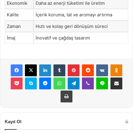
Ekonomik
Daha az enerji tüketimi ile üretim
Kalite
İçerik koruma, tat ve aromayı artırma
Zaman
Hızlı ve kolay geri dönüşüm süreci
İmaj
İnovatif ve çağdaş tasarım
Facebook
X
LinkedIn
Tumblr
Pinterest
Reddit
VKontakte
Odnok
Pocket
Skype
Messenger
WhatsApp
Telegram
Viber
Line
E-Posta ile payla
Yazdır
Kayıt Ol