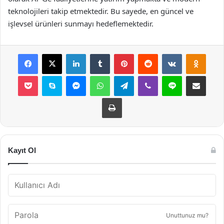
teknolojileri takip etmektedir. Bu sayede, en güncel ve
işlevsel ürünleri sunmayı hedeflemektedir.
Facebook
X
LinkedIn
Tumblr
Pinterest
Reddit
VKontakte
Odnok
Pocket
Skype
Messenger
WhatsApp
Telegram
Viber
Line
E-Posta ile payla
Yazdır
Kayıt Ol
Unuttunuz mu?