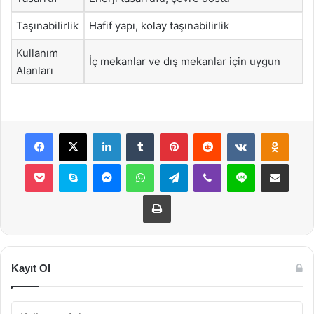
Taşınabilirlik
Hafif yapı, kolay taşınabilirlik
Kullanım
İç mekanlar ve dış mekanlar için uygun
Alanları
Facebook
X
LinkedIn
Tumblr
Pinterest
Reddit
VKontakte
Odnok
Pocket
Skype
Messenger
WhatsApp
Telegram
Viber
Line
E-Posta ile payla
Yazdır
Kayıt Ol