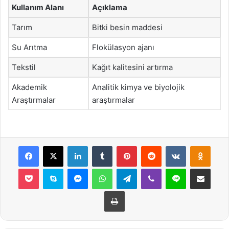
Kullanım Alanı
Açıklama
Tarım
Bitki besin maddesi
Su Arıtma
Flokülasyon ajanı
Tekstil
Kağıt kalitesini artırma
Akademik
Analitik kimya ve biyolojik
Araştırmalar
araştırmalar
Facebook
X
LinkedIn
Tumblr
Pinterest
Reddit
VKontakte
Odnok
Pocket
Skype
Messenger
WhatsApp
Telegram
Viber
Line
E-Posta ile payla
Yazdır