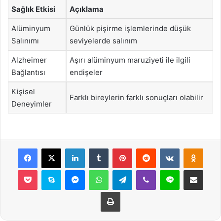
Sağlık Etkisi
Açıklama
Alüminyum
Günlük pişirme işlemlerinde düşük
Salınımı
seviyelerde salınım
Alzheimer
Aşırı alüminyum maruziyeti ile ilgili
Bağlantısı
endişeler
Kişisel
Farklı bireylerin farklı sonuçları olabilir
Deneyimler
Facebook
X
LinkedIn
Tumblr
Pinterest
Reddit
VKontakte
Odnok
Pocket
Skype
Messenger
WhatsApp
Telegram
Viber
Line
E-Posta ile payla
Yazdır