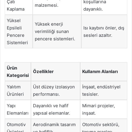
Çatı
koşullarına
malzemesi.
Kaplama
dayanıklı.
Yüksel
Yüksek enerji
Epsileli
Isı kaybını önler, dış
verimliliği sunan
Pencere
sesleri azaltır.
pencere sistemleri.
Sistemleri
Ürün
Özellikler
Kullanım Alanları
Kategorisi
Yalıtım
Üst düzey izolasyon
İnşaat, endüstriyel
Ürünleri
performansı.
tesisler.
Yapı
Dayanıklı ve hafif
Mimari projeler,
Elemanları
yapısal elemanlar.
inşaat.
Otomotiv
Aerodinamik tasarım
Otomotiv sektörü,
Ürünleri
ve hafiflik.
taşıma araçları.