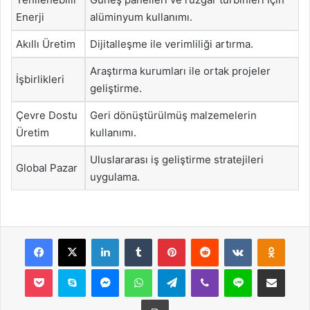
Enerji
alüminyum kullanımı.
Akıllı Üretim
Dijitalleşme ile verimliliği artırma.
Araştırma kurumları ile ortak projeler
İşbirlikleri
geliştirme.
Çevre Dostu
Geri dönüştürülmüş malzemelerin
Üretim
kullanımı.
Uluslararası iş geliştirme stratejileri
Global Pazar
uygulama.
Facebook
X
LinkedIn
Tumblr
Pinterest
Reddit
VKontakte
Odnok
Pocket
Skype
Messenger
WhatsApp
Telegram
Viber
Line
E-Posta ile payla
Yazdır