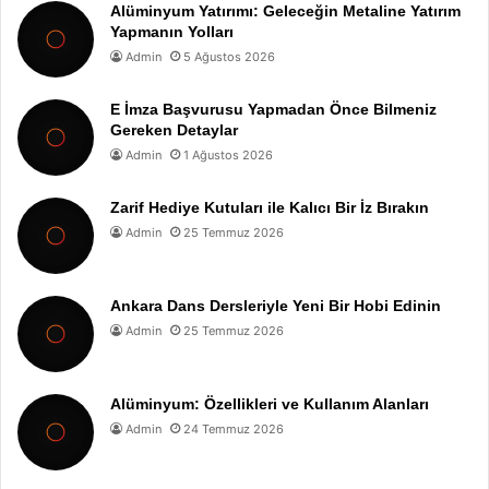
Alüminyum Yatırımı: Geleceğin Metaline Yatırım
Yapmanın Yolları
Admin
5 Ağustos 2026
E İmza Başvurusu Yapmadan Önce Bilmeniz
Gereken Detaylar
Admin
1 Ağustos 2026
Zarif Hediye Kutuları ile Kalıcı Bir İz Bırakın
Admin
25 Temmuz 2026
Ankara Dans Dersleriyle Yeni Bir Hobi Edinin
Admin
25 Temmuz 2026
Alüminyum: Özellikleri ve Kullanım Alanları
Admin
24 Temmuz 2026